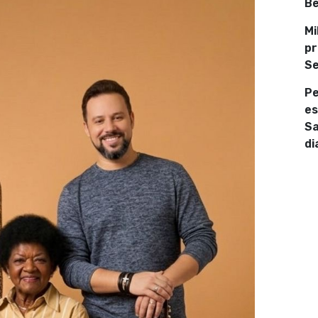
Be
Mi
pr
Se
Pe
es
Sa
di