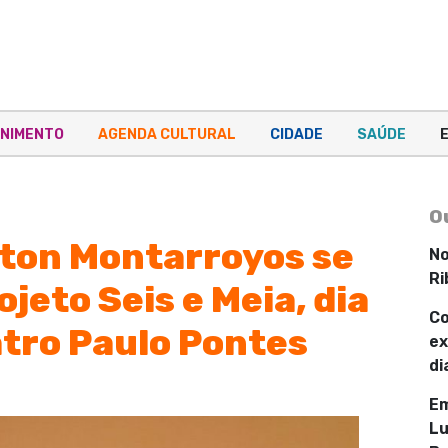
NIMENTO
AGENDA CULTURAL
CIDADE
SAÚDE
O
rton Montarroyos se
No
Ri
jeto Seis e Meia, dia
Co
atro Paulo Pontes
ex
di
Em
Lu