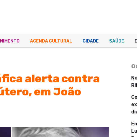
NIMENTO
AGENDA CULTURAL
CIDADE
SAÚDE
O
fica alerta contra
No
Ri
 útero, em João
Co
ex
di
Em
Lu