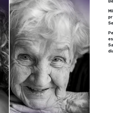
Be
Mi
pr
Se
Pe
es
Sa
di