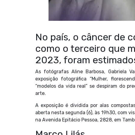
No país, o câncer de 
como o terceiro que m
2023, foram estimados 
As fotógrafas Aline Barbosa, Gabriela 
exposição fotográfica “Mulher, floresce
“modelos da vida real” se despiram do pr
arte.
A exposição é dividida por alas composta
aberta nesta segunda (6), às 19h30, com visi
na Avenida Epitácio Pessoa, 2828, em Tamba
Março Lilás