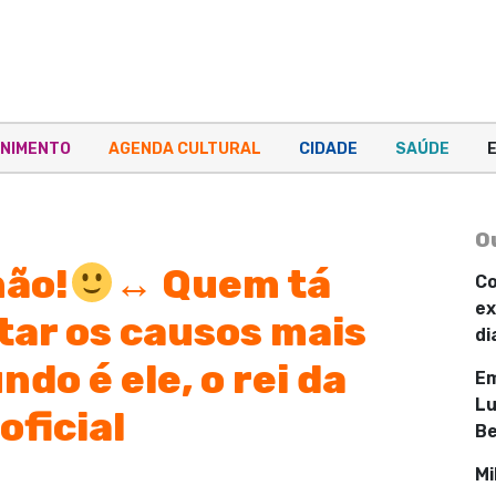
NIMENTO
AGENDA CULTURAL
CIDADE
SAÚDE
O
não!
↔️
Quem tá
Co
ex
ar os causos mais
di
do é ele, o rei da
Em
Lu
oficial
Be
Mi