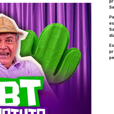
pr
Se
Pe
es
Sa
di
Es
pr
pe