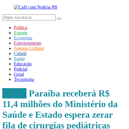
Política
Esporte
Economia
Entretenimento
Agenda Cultural
Cidade
Saúde
Educação
Policial
Geral
Tecnologia
Saúde
Paraíba receberá R$
11,4 milhões do Ministério da
Saúde e Estado espera zerar
fila de cirurgias pediátricas