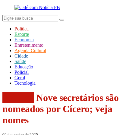
Política
Esporte
Economia
Entretenimento
Agenda Cultural
Cidade
Saúde
Educação
Policial
Geral
Tecnologia
Política
Nove secretários são
nomeados por Cícero; veja
nomes
09 de janeiro de 2025