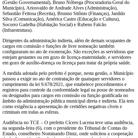
(Gestão Governamental), Bruno Nóbrega (Procuradoria-Geral do
Município), Ariosvaldo de Andrade Alves (Administração),
Sebastião Feitosa (Receita), Brunno Sitônio (Finanças), Janildo
Silva (Comunicação), América Castro (Educação e Cultura),
Socorro Gadelha (Habitação Social) e Rubens Falcão
(Infraestrutura).
Dirigentes da administração indireta, além de demais ocupantes de
cargos em comissão e funções de livre nomeação também
configuraram no ato de exoneração. São exceções as servidoras que
estejam gestantes ou em gozo de licença-maternidade, e servidores
em gozo de auxílio-doença ou licença para tratar da própria saúde.
A medida adotada pelo prefeito é porque, nesta gestão, o Município
passou a exigir no ato de contratação de quaisquer servidores o
cumprimento da lei 9.678/2021, que estabelece procedimentos e
registros para controle da conformidade legal na posse de nomeados
ou designados para cargos em comissão ou função gratificada no
âmbito da administração pública municipal direta e indireta. Ela tem
como exigência a apresentação de certidões negativas cíveis e
criminais em todas as esferas.
Audiência no TCE – O prefeito Cícero Lucena teve uma audiência,
na segunda-feira (6), com o presidente do Tribunal de Contas do
Estado, conselheiro Nominando Diniz, onde solicitou a cooperação