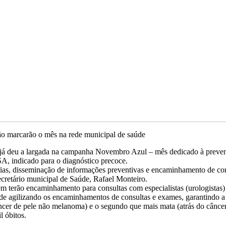
o marcarão o mês na rede municipal de saúde
e, já deu a largada na campanha Novembro Azul – mês dedicado à preven
SA, indicado para o diagnóstico precoce.
s, disseminação de informações preventivas e encaminhamento de cons
secretário municipal de Saúde, Rafael Monteiro.
terão encaminhamento para consultas com especialistas (urologistas) e
úde agilizando os encaminhamentos de consultas e exames, garantindo a
âncer de pele não melanoma) e o segundo que mais mata (atrás do cânc
 óbitos.