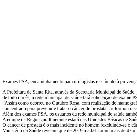
Exames PSA, encaminhamento para urologistas e estímulo à prevençã
A Prefeitura de Santa Rita, através da Secretaria Municipal de Saúd
de todo o mês, a rede municipal de saúde fará solicitação de exame P
“Assim como ocorreu no Outubro Rosa, com realização de mamografia
concentrado para prevenir e tratar o câncer de próstata”, informou o 
Além dos exames PSA, os usuários da rede municipal de saúde também 
A equipe da Regulação Itinerante estará nas Unidades Básicas de Sa
O câncer de próstata é o mais incidente no homem (excluindo-se o c
Ministério da Saúde revelam que de 2019 a 2021 foram mais de 47 mil