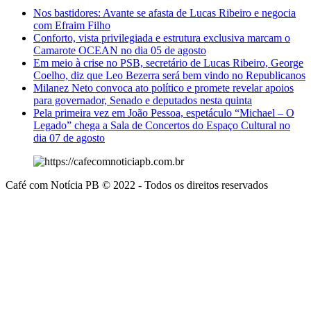
Nos bastidores: Avante se afasta de Lucas Ribeiro e negocia
com Efraim Filho
Conforto, vista privilegiada e estrutura exclusiva marcam o
Camarote OCEAN no dia 05 de agosto
Em meio à crise no PSB, secretário de Lucas Ribeiro, George
Coelho, diz que Leo Bezerra será bem vindo no Republicanos
Milanez Neto convoca ato político e promete revelar apoios
para governador, Senado e deputados nesta quinta
Pela primeira vez em João Pessoa, espetáculo “Michael – O
Legado” chega a Sala de Concertos do Espaço Cultural no
dia 07 de agosto
Café com Notícia PB © 2022 - Todos os direitos reservados