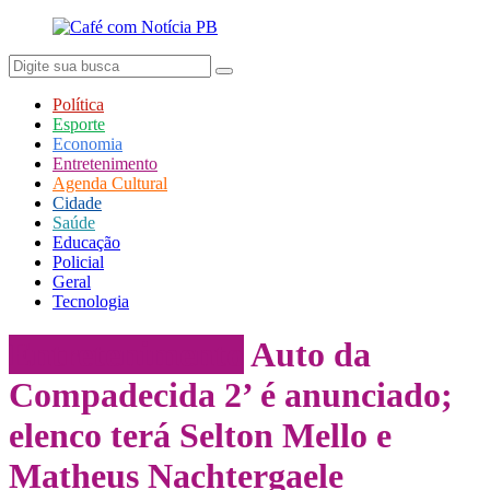
Política
Esporte
Economia
Entretenimento
Agenda Cultural
Cidade
Saúde
Educação
Policial
Geral
Tecnologia
Entretenimento
Auto da
Compadecida 2’ é anunciado;
elenco terá Selton Mello e
Matheus Nachtergaele