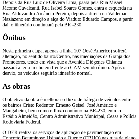
Depois da Rua Luiz de Oliveira Lima, passa pela Rua Misael
Jácome Cavalcanti, Rua Isabel Soares Gomes, entra a esquerda na
Rua Aldovandro Amâncio Pereira, depois a direita na Valdemar
Naziazeno em direção a alça do Viaduto Eduardo Campos, a partir
daí, o itinerário continuará pela BR -230.
Ônibus
Nesta primeira etapa, apenas a linha 107 (José Américo) sofrerá
alteração, no sentido bairro/Centro, nas imediações da Granja dos
Promotores, tendo em vista que a Avenida Diógenes Chianca
passará a ter o trecho em frente ao CAM sentido único. Após o
desvio, os veículos seguirão itinerário normal.
As obras
O objetivo da obra é melhorar o fluxo de tráfego de veículos entre
os bairros Cristo Redentor, Ernesto Geisel, José Américo e
Mangabeira, bem como o fluxo contínuo na BR-230, entre o
Estádio Almeidão, Centro Administrativo Municipal, Ceasa e Polícia
Rodoviária Federal.
O DER realiza os serviços de aplicação de pavimentação em
Concreto Betuminoso Usinado a Quente (CBUQ) nas ruas de plano