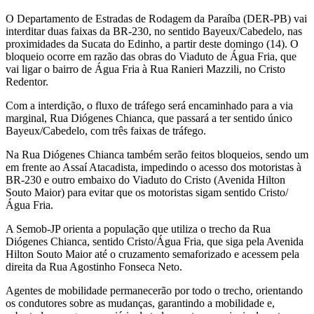
O Departamento de Estradas de Rodagem da Paraíba (DER-PB) vai
interditar duas faixas da BR-230, no sentido Bayeux/Cabedelo, nas
proximidades da Sucata do Edinho, a partir deste domingo (14). O
bloqueio ocorre em razão das obras do Viaduto de Água Fria, que
vai ligar o bairro de Água Fria à Rua Ranieri Mazzili, no Cristo
Redentor.
Com a interdição, o fluxo de tráfego será encaminhado para a via
marginal, Rua Diógenes Chianca, que passará a ter sentido único
Bayeux/Cabedelo, com três faixas de tráfego.
Na Rua Diógenes Chianca também serão feitos bloqueios, sendo um
em frente ao Assaí Atacadista, impedindo o acesso dos motoristas à
BR-230 e outro embaixo do Viaduto do Cristo (Avenida Hilton
Souto Maior) para evitar que os motoristas sigam sentido Cristo/
Água Fria.
A Semob-JP orienta a população que utiliza o trecho da Rua
Diógenes Chianca, sentido Cristo/Água Fria, que siga pela Avenida
Hilton Souto Maior até o cruzamento semaforizado e acessem pela
direita da Rua Agostinho Fonseca Neto.
Agentes de mobilidade permanecerão por todo o trecho, orientando
os condutores sobre as mudanças, garantindo a mobilidade e,