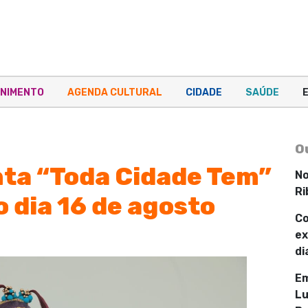
NIMENTO
AGENDA CULTURAL
CIDADE
SAÚDE
O
nta “Toda Cidade Tem”
No
Ri
 dia 16 de agosto
Co
ex
di
Em
Lu