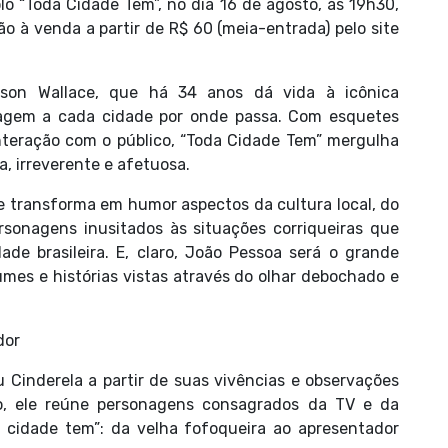
o “Toda Cidade Tem”, no dia 16 de agosto, às 19h30,
ão à venda a partir de R$ 60 (meia-entrada) pelo site
ison Wallace, que há 34 anos dá vida à icônica
agem a cada cidade por onde passa. Com esquetes
interação com o público, “Toda Cidade Tem” mergulha
a, irreverente e afetuosa.
e transforma em humor aspectos da cultura local, do
ersonagens inusitados às situações corriqueiras que
de brasileira. E, claro, João Pessoa será o grande
mes e histórias vistas através do olhar debochado e
dor
u Cinderela a partir de suas vivências e observações
lo, ele reúne personagens consagrados da TV e da
a cidade tem”: da velha fofoqueira ao apresentador