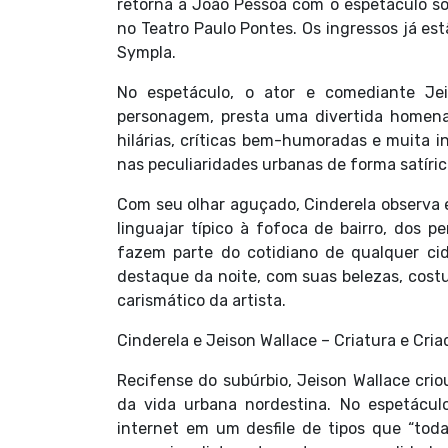
retorna a João Pessoa com o espetáculo sol
no Teatro Paulo Pontes. Os ingressos já est
Sympla.
No espetáculo, o ator e comediante Je
personagem, presta uma divertida homen
hilárias, críticas bem-humoradas e muita 
nas peculiaridades urbanas de forma satíric
Com seu olhar aguçado, Cinderela observa 
linguajar típico à fofoca de bairro, dos p
fazem parte do cotidiano de qualquer cida
destaque da noite, com suas belezas, costu
carismático da artista.
Cinderela e Jeison Wallace – Criatura e Cria
Recifense do subúrbio, Jeison Wallace crio
da vida urbana nordestina. No espetácu
internet em um desfile de tipos que “tod