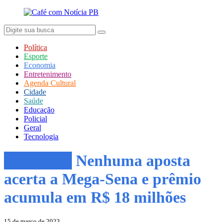
Política
Esporte
Economia
Entretenimento
Agenda Cultural
Cidade
Saúde
Educação
Policial
Geral
Tecnologia
Economia
Nenhuma aposta
acerta a Mega-Sena e prêmio
acumula em R$ 18 milhões
15 de março de 2023