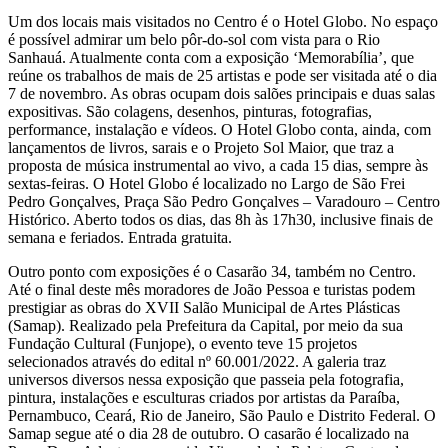
Um dos locais mais visitados no Centro é o Hotel Globo. No espaço
é possível admirar um belo pôr-do-sol com vista para o Rio
Sanhauá. Atualmente conta com a exposição ‘Memorabília’, que
reúne os trabalhos de mais de 25 artistas e pode ser visitada até o dia
7 de novembro. As obras ocupam dois salões principais e duas salas
expositivas. São colagens, desenhos, pinturas, fotografias,
performance, instalação e vídeos. O Hotel Globo conta, ainda, com
lançamentos de livros, sarais e o Projeto Sol Maior, que traz a
proposta de música instrumental ao vivo, a cada 15 dias, sempre às
sextas-feiras. O Hotel Globo é localizado no Largo de São Frei
Pedro Gonçalves, Praça São Pedro Gonçalves – Varadouro – Centro
Histórico. Aberto todos os dias, das 8h às 17h30, inclusive finais de
semana e feriados. Entrada gratuita.
Outro ponto com exposições é o Casarão 34, também no Centro.
Até o final deste mês moradores de João Pessoa e turistas podem
prestigiar as obras do XVII Salão Municipal de Artes Plásticas
(Samap). Realizado pela Prefeitura da Capital, por meio da sua
Fundação Cultural (Funjope), o evento teve 15 projetos
selecionados através do edital nº 60.001/2022. A galeria traz
universos diversos nessa exposição que passeia pela fotografia,
pintura, instalações e esculturas criados por artistas da Paraíba,
Pernambuco, Ceará, Rio de Janeiro, São Paulo e Distrito Federal. O
Samap segue até o dia 28 de outubro. O casarão é localizado na