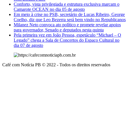
Conforto, vista privilegiada e estrutura exclusiva marcam o
Camarote OCEAN no dia 05 de agosto
Em meio à crise no PSB, secretário de Lucas Ribeiro, George
Coelho, diz que Leo Bezerra será bem vindo no Republicanos
Milanez Neto convoca ato político e promete revelar apoios
para governador, Senado e deputados nesta quinta
Pela primeira vez em João Pessoa, espetáculo “Michael – O
Legado” chega a Sala de Concertos do Espaço Cultural no
dia 07 de agosto
Café com Notícia PB © 2022 - Todos os direitos reservados