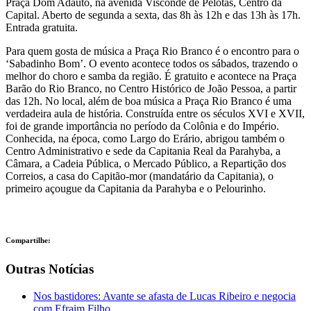
Praça Dom Adauto, na avenida Visconde de Pelotas, Centro da
Capital. Aberto de segunda a sexta, das 8h às 12h e das 13h às 17h.
Entrada gratuita.
Para quem gosta de música a Praça Rio Branco é o encontro para o
‘Sabadinho Bom’. O evento acontece todos os sábados, trazendo o
melhor do choro e samba da região. É gratuito e acontece na Praça
Barão do Rio Branco, no Centro Histórico de João Pessoa, a partir
das 12h. No local, além de boa música a Praça Rio Branco é uma
verdadeira aula de história. Construída entre os séculos XVI e XVII,
foi de grande importância no período da Colônia e do Império.
Conhecida, na época, como Largo do Erário, abrigou também o
Centro Administrativo e sede da Capitania Real da Parahyba, a
Câmara, a Cadeia Pública, o Mercado Público, a Repartição dos
Correios, a casa do Capitão-mor (mandatário da Capitania), o
primeiro açougue da Capitania da Parahyba e o Pelourinho.
Compartilhe:
Outras Notícias
Nos bastidores: Avante se afasta de Lucas Ribeiro e negocia
com Efraim Filho