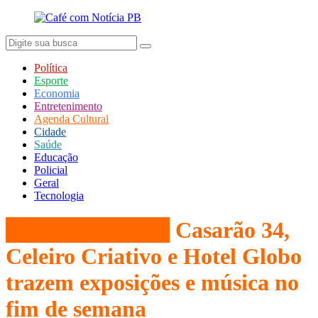
Política
Esporte
Economia
Entretenimento
Agenda Cultural
Cidade
Saúde
Educação
Policial
Geral
Tecnologia
Agenda Cultural
Casarão 34,
Celeiro Criativo e Hotel Globo
trazem exposições e música no
fim de semana