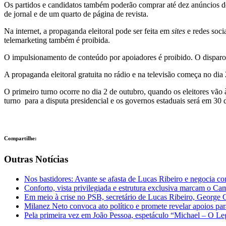
Os partidos e candidatos também poderão comprar até dez anúncios de 
de jornal e de um quarto de página de revista.
Na internet, a propaganda eleitoral pode ser feita em
sites
e redes soci
telemarketing também é proibida.
O impulsionamento de conteúdo por apoiadores é proibido. O disparo d
A propaganda eleitoral gratuita no rádio e na televisão começa no dia
O primeiro turno ocorre no dia 2 de outubro, quando os eleitores vão 
turno para a disputa presidencial e os governos estaduais será em 30 
Compartilhe:
Outras Notícias
Nos bastidores: Avante se afasta de Lucas Ribeiro e negocia c
Conforto, vista privilegiada e estrutura exclusiva marcam o 
Em meio à crise no PSB, secretário de Lucas Ribeiro, George 
Milanez Neto convoca ato político e promete revelar apoios pa
Pela primeira vez em João Pessoa, espetáculo “Michael – O Le