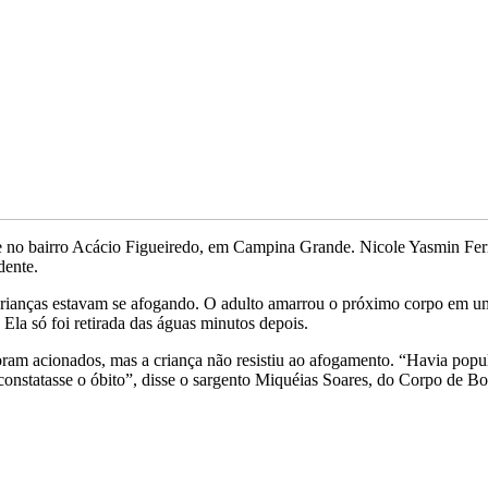
 no bairro Acácio Figueiredo, em Campina Grande. Nicole Yasmin Ferr
dente.
anças estavam se afogando. O adulto amarrou o próximo corpo em uma
Ela só foi retirada das águas minutos depois.
am acionados, mas a criança não resistiu ao afogamento. “Havia popu
 constatasse o óbito”, disse o sargento Miquéias Soares, do Corpo de B