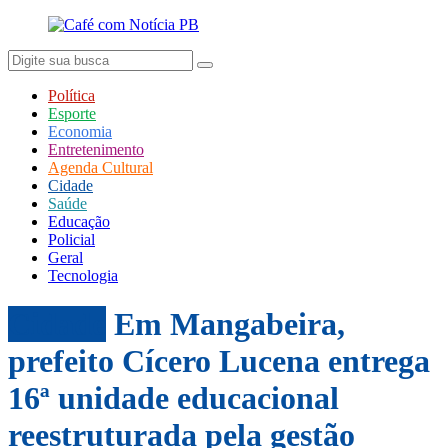
Política
Esporte
Economia
Entretenimento
Agenda Cultural
Cidade
Saúde
Educação
Policial
Geral
Tecnologia
Cidade
Em Mangabeira,
prefeito Cícero Lucena entrega
16ª unidade educacional
reestruturada pela gestão