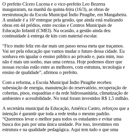
O prefeito Cícero Lucena e o vice-prefeito Leo Bezerra
inauguraram, na manhã da quinta-feira (16/3), as obras de
reestruturação da Escola Municipal Índio Piragibe, em Mangabeira.
A unidade é a 16ª entregue pela gestão, que ainda está realizando
obras em 44 prédios, entre escolas e Centros Municipais de
Educação Infantil (CMEI). Na ocasião, a gestão ainda deu
continuidade à entrega de kits com material escolar.
“Fico muito feliz em dar mais um passo nessa meta que traçamos.
Vai ser pela educação que vamos mudar o futuro dessa cidade. Eu
sonhava em igualar o ensino público ao privado e, para mim, isso
não é mais um sonho, mas uma certeza. Hoje podemos dizer que
nossas escolas estão entre as melhores, com estrutura, tecnologia e
ensino de qualidade”, afirmou o prefeito.
Com a reforma, a Escola Municipal Índio Piragibe recebeu
subestação de energia, manutenção do reservatório, recuperação de
cobertas, pisos, esquadrias e da rede hidrossanitária, climatização de
ambientes e acessibilidade. No total foram investidos R$ 1,5 milhão.
A secretária municipal da Educação, América Castro, reforçou que a
intenção é garantir que toda a rede tenha o mesmo padrão.
“Queremos levar o melhor para todos os estudantes e evitar uma
busca dos pais por uma única unidade. Por isso, investimos em
estrutura e na qualidade pedagógica. Aqui tem tudo o que uma