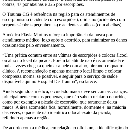
cobras, 47 por abelhas e 325 por escorpiões.
O Trauma-CG é referência na região para os atendimentos de
escorpionismo (acidente com escorpiões), ofidismo (acidentes com
serpentes/cobras peçonhentas) e acidentes apílicos (com abelhas).
A médica Flávia Martins reforça a importância da busca por
atendimento médico, logo após o ocorrido, para minimizar os danos
ocasionados pelo envenenamento.
“Uma prática comum entre as vítimas de escorpiões é colocar álcool
ou alho no local da picada. Porém tal atitude não é recomendada e
muitas vezes chega a queimar a pele com alho, piorando o quadro
clínico. A recomendação é apenas manter o local limpo e colocar
compressa morna, se possível, e seguir para o serviço de saúde
disponível aqui no Hospital De Trauma”, esclarece.
Ainda segundo a médica, o cuidado maior deve ser com as crianças,
principalmente com as pequenas, que não sabem relatar o ocorrido,
como por exemplo a picada de escorpião, que raramente deixa
marca. A área acometida fica, normalmente, dormente e, na maioria
das vezes, o paciente não identifica o local exato da picada,
referindo apenas a região.
De acordo com a médica, em relação ao ofidismo, a identificação do