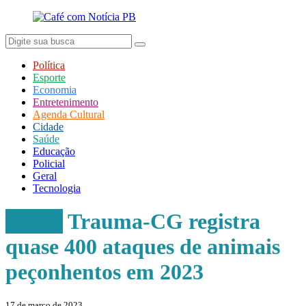
Política
Esporte
Economia
Entretenimento
Agenda Cultural
Cidade
Saúde
Educação
Policial
Geral
Tecnologia
Saúde
Trauma-CG registra
quase 400 ataques de animais
peçonhentos em 2023
17 de março de 2023