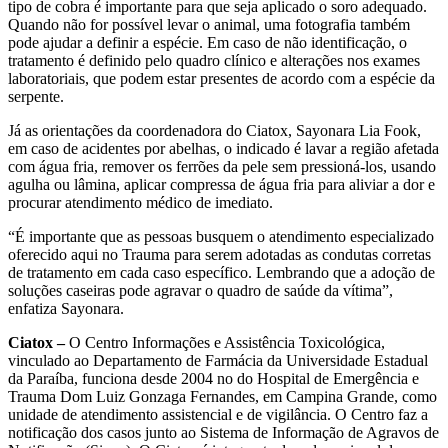
tipo de cobra é importante para que seja aplicado o soro adequado.
Quando não for possível levar o animal, uma fotografia também
pode ajudar a definir a espécie. Em caso de não identificação, o
tratamento é definido pelo quadro clínico e alterações nos exames
laboratoriais, que podem estar presentes de acordo com a espécie da
serpente.
Já as orientações da coordenadora do Ciatox, Sayonara Lia Fook,
em caso de acidentes por abelhas, o indicado é lavar a região afetada
com água fria, remover os ferrões da pele sem pressioná-los, usando
agulha ou lâmina, aplicar compressa de água fria para aliviar a dor e
procurar atendimento médico de imediato.
“É importante que as pessoas busquem o atendimento especializado
oferecido aqui no Trauma para serem adotadas as condutas corretas
de tratamento em cada caso específico. Lembrando que a adoção de
soluções caseiras pode agravar o quadro de saúde da vítima”,
enfatiza Sayonara.
Ciatox –
O Centro Informações e Assistência Toxicológica,
vinculado ao Departamento de Farmácia da Universidade Estadual
da Paraíba, funciona desde 2004 no do Hospital de Emergência e
Trauma Dom Luiz Gonzaga Fernandes, em Campina Grande, como
unidade de atendimento assistencial e de vigilância. O Centro faz a
notificação dos casos junto ao Sistema de Informação de Agravos de