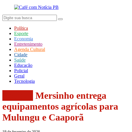
Política
Esporte
Economia
Entretenimento
Agenda Cultural
Cidade
Saúde
Educação
Policial
Geral
Tecnologia
Política
Mersinho entrega
equipamentos agrícolas para
Mulungu e Caaporã
19 de fevereiro de 2026