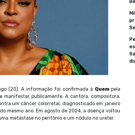
Be
Mi
pr
Se
Pe
es
Sa
di
go (20). A informação foi confirmada à
Quem
pela
 se manifestar publicamente. A cantora, compositora,
ontra um câncer colorretal,
diagnosticado em janeiro
l do mesmo ano. Em agosto de 2024,
a doença voltou
 uma metástase no peritônio e um nódulo no ureter.