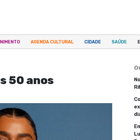
NIMENTO
AGENDA CULTURAL
CIDADE
SAÚDE
O
os 50 anos
No
Ri
Co
ex
di
Em
Lu