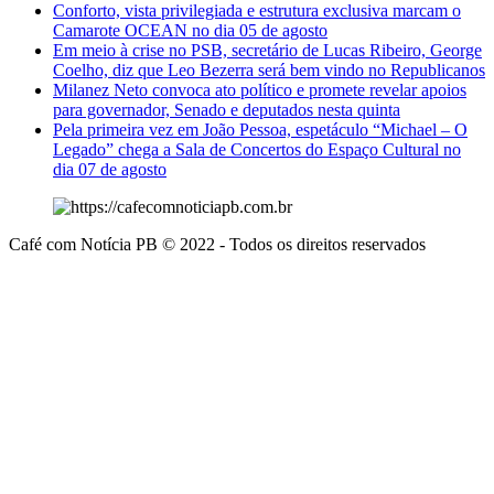
Conforto, vista privilegiada e estrutura exclusiva marcam o
Camarote OCEAN no dia 05 de agosto
Em meio à crise no PSB, secretário de Lucas Ribeiro, George
Coelho, diz que Leo Bezerra será bem vindo no Republicanos
Milanez Neto convoca ato político e promete revelar apoios
para governador, Senado e deputados nesta quinta
Pela primeira vez em João Pessoa, espetáculo “Michael – O
Legado” chega a Sala de Concertos do Espaço Cultural no
dia 07 de agosto
Café com Notícia PB © 2022 - Todos os direitos reservados