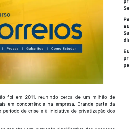
pr
Se
Pe
es
Sa
di
Es
pr
pe
ção foi em 2011, reunindo cerca de um milhão de
mais em concorrência na empresa. Grande parte da
período de crise e à iniciativa de privatização dos