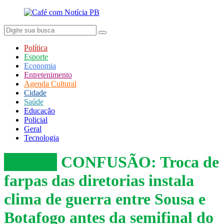
Política
Esporte
Economia
Entretenimento
Agenda Cultural
Cidade
Saúde
Educação
Policial
Geral
Tecnologia
Esporte
CONFUSÃO: Troca de
farpas das diretorias instala
clima de guerra entre Sousa e
Botafogo antes da semifinal do