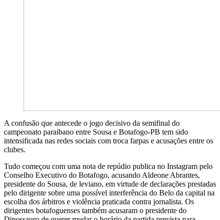
A confusão que antecede o jogo decisivo da semifinal do
campeonato paraibano entre Sousa e Botafogo-PB tem sido
intensificada nas redes sociais com troca farpas e acusações entre os
clubes.
Tudo começou com uma nota de repúdio publica no Instagram pelo
Conselho Executivo do Botafogo, acusando Aldeone Abrantes,
presidente do Sousa, de leviano, em virtude de declarações prestadas
pelo dirigente sobre uma possível interferência do Belo da capital na
escolha dos árbitros e violência praticada contra jornalista. Os
dirigentes botafoguenses também acusaram o presidente do
Dinossauro de querer mudar o horário da partida prevista para