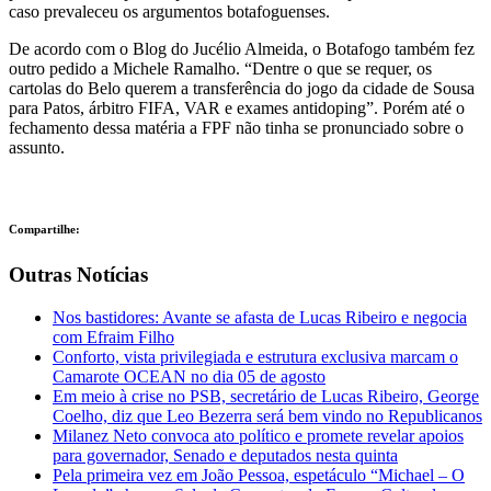
caso prevaleceu os argumentos botafoguenses.
De acordo com o Blog do Jucélio Almeida, o Botafogo também fez
outro pedido a Michele Ramalho. “Dentre o que se requer, os
cartolas do Belo querem a transferência do jogo da cidade de Sousa
para Patos, árbitro FIFA, VAR e exames antidoping”. Porém até o
fechamento dessa matéria a FPF não tinha se pronunciado sobre o
assunto.
Compartilhe:
Outras Notícias
Nos bastidores: Avante se afasta de Lucas Ribeiro e negocia
com Efraim Filho
Conforto, vista privilegiada e estrutura exclusiva marcam o
Camarote OCEAN no dia 05 de agosto
Em meio à crise no PSB, secretário de Lucas Ribeiro, George
Coelho, diz que Leo Bezerra será bem vindo no Republicanos
Milanez Neto convoca ato político e promete revelar apoios
para governador, Senado e deputados nesta quinta
Pela primeira vez em João Pessoa, espetáculo “Michael – O