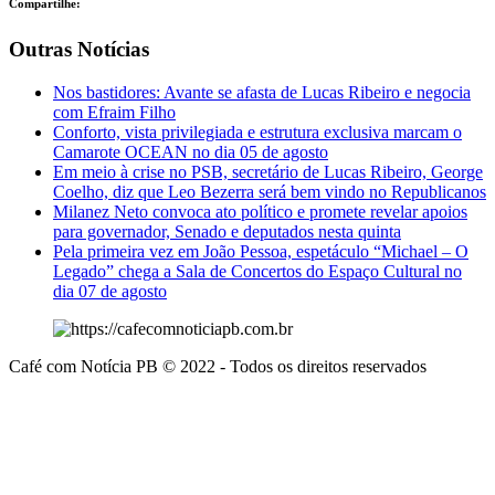
Compartilhe:
Outras Notícias
Nos bastidores: Avante se afasta de Lucas Ribeiro e negocia
com Efraim Filho
Conforto, vista privilegiada e estrutura exclusiva marcam o
Camarote OCEAN no dia 05 de agosto
Em meio à crise no PSB, secretário de Lucas Ribeiro, George
Coelho, diz que Leo Bezerra será bem vindo no Republicanos
Milanez Neto convoca ato político e promete revelar apoios
para governador, Senado e deputados nesta quinta
Pela primeira vez em João Pessoa, espetáculo “Michael – O
Legado” chega a Sala de Concertos do Espaço Cultural no
dia 07 de agosto
Café com Notícia PB © 2022 - Todos os direitos reservados