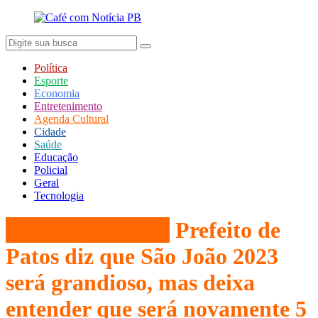
Política
Esporte
Economia
Entretenimento
Agenda Cultural
Cidade
Saúde
Educação
Policial
Geral
Tecnologia
Agenda Cultural
Prefeito de
Patos diz que São João 2023
será grandioso, mas deixa
entender que será novamente 5