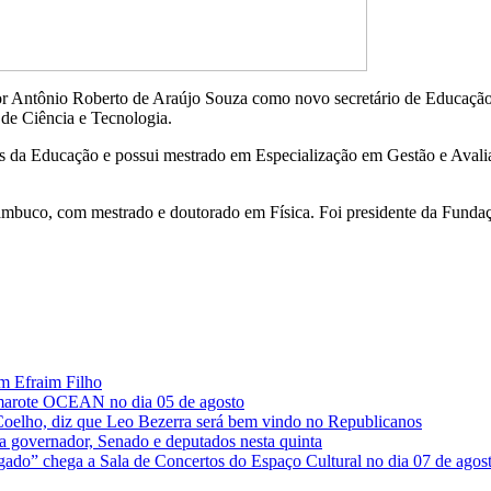
or Antônio Roberto de Araújo Souza como novo secretário de Educação 
de Ciência e Tecnologia.
da Educação e possui mestrado em Especialização em Gestão e Avaliaç
rnambuco, com mestrado e doutorado em Física. Foi presidente da Fun
om Efraim Filho
Camarote OCEAN no dia 05 de agosto
Coelho, diz que Leo Bezerra será bem vindo no Republicanos
ra governador, Senado e deputados nesta quinta
gado” chega a Sala de Concertos do Espaço Cultural no dia 07 de agos