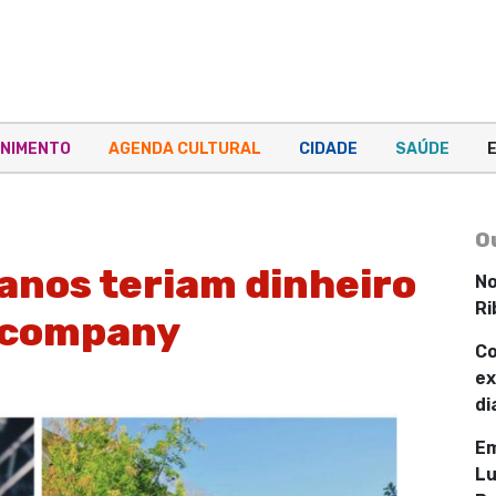
NIMENTO
AGENDA CULTURAL
CIDADE
SAÚDE
O
anos teriam dinheiro
No
Ri
iscompany
Co
ex
di
Em
Lu