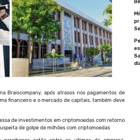
Be
Mi
pr
Se
Pe
es
Sa
di
ana Braiscompany, após atrasos nos pagamentos de
tema financeiro e o mercado de capitais, também deve
messa de investimentos em criptomoedas com retorno
 suspeita de golpe de milhões com criptomoedas