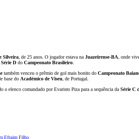
 Silveira
, de 25 anos. O jogador estava na
Juazeirense-BA
, onde vi
e
Série D
do
Campeonato Brasileiro
.
me
também venceu o prêmio de gol mais bonito do
Campeonato Baia
 de base do
Académico de Viseu
, de Portugal.
ndo o elenco comandado por Evaristo Piza para a sequência da
Série C 
om Efraim Filho