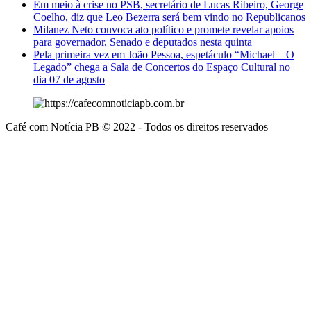
Em meio à crise no PSB, secretário de Lucas Ribeiro, George
Coelho, diz que Leo Bezerra será bem vindo no Republicanos
Milanez Neto convoca ato político e promete revelar apoios
para governador, Senado e deputados nesta quinta
Pela primeira vez em João Pessoa, espetáculo “Michael – O
Legado” chega a Sala de Concertos do Espaço Cultural no
dia 07 de agosto
Café com Notícia PB © 2022 - Todos os direitos reservados