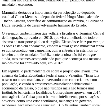
Valentina não ficaria de fora, atendendo a um pedido do nosso
mandato”, explanou.
Marmuthe destacou a importância da participação do deputado
estadual Chico Mendes, o deputado federal Hugo Motta, além de
Tibério Limeira, secretário de administração da Paraíba, e Pollyanna
Dutra, secretária de desenvolvimento humano do Estado.
O vereador também frisou que voltará a fiscalizar o Terminal Central
de Integração, aprovado em 2016, que visa a melhoria de todo o
sistema de transporte público da região. Ele se disse feliz por ver que
as obras estão em andamento, embora a atual gestão municipal tenha
se comprometido, em campanha, com a entrega e já estarmos no
terceiro ano de mandato: “Infelizmente, a obra não foi entregue
ainda, mas estamos acompanhando para que aconteça nos mesmos
moldes que foi aprovado aqui, em 2016”.
Em seguida, o parlamentar falou sobre o projeto que levaria uma
agência da Caixa Econômica Federal para o Valentina. “Essa luta
nasceu no nosso mandato, conversando com comerciantes, com a
população, e vendo o crescimento avassalador habitacional e
econômico da região, o que não justifica mais não termos uma
instituição bancária na localidade. Conseguimos aprovar, em 2014,
uma agência da Caixa para o bairro, e infelizmente, por situações
adversas, como uma crise econômica, mudanças de governo,
pandemia, fechamento de agências(…), o Valentina também sofreu