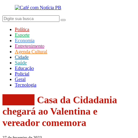
Política
Esporte
Economia
Entretenimento
Agenda Cultural
Cidade
Saúde
Educação
Policial
Geral
Tecnologia
Política
Casa da Cidadania
chegará ao Valentina e
vereador comemora
27 de fevereiro de 2023