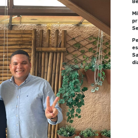
Be
Mi
pr
Se
Pe
es
Sa
di