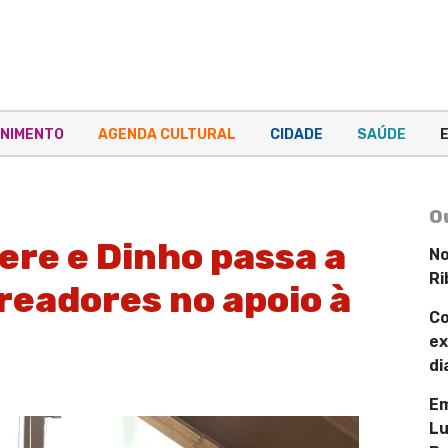
NIMENTO
AGENDA CULTURAL
CIDADE
SAÚDE
O
re e Dinho passa a
No
Ri
ereadores no apoio à
Co
ex
di
Em
Lu