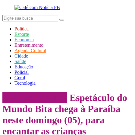
Política
Esporte
Economia
Entretenimento
Agenda Cultural
Cidade
Saúde
Educação
Policial
Geral
Tecnologia
Entretenimento
Espetáculo do
Mundo Bita chega à Paraíba
neste domingo (05), para
encantar as crianças