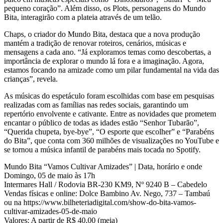
pequeno coração”. Além disso, os Plots, personagens do Mundo
Bita, interagirão com a plateia através de um telão.
Chaps, o criador do Mundo Bita, destaca que a nova produção
mantém a tradição de renovar roteiros, cenários, músicas e
mensagens a cada ano. “Já exploramos temas como descobertas, a
importância de explorar o mundo lá fora e a imaginação. Agora,
estamos focando na amizade como um pilar fundamental na vida das
crianças”, revela.
As músicas do espetáculo foram escolhidas com base em pesquisas
realizadas com as famílias nas redes sociais, garantindo um
repertório envolvente e cativante. Entre as novidades que prometem
encantar o público de todas as idades estão “Senhor Tubarão”,
“Querida chupeta, bye-bye”, “O esporte que escolher” e “Parabéns
do Bita”, que conta com 360 milhões de visualizações no YouTube e
se tornou a música infantil de parabéns mais tocada no Spotify.
Mundo Bita “Vamos Cultivar Amizades” | Data, horário e onde
Domingo, 05 de maio às 17h
Intermares Hall / Rodovia BR-230 KM9, Nº 9240 B – Cabedelo
Vendas físicas e online: Dolce Bambino Av. Nego, 737 – Tambaú
ou na https://www.bilheteriadigital.com/show-do-bita-vamos-
cultivar-amizades-05-de-maio
Valores: A partir de R$ 40,00 (meia)