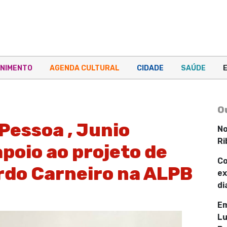
NIMENTO
AGENDA CULTURAL
CIDADE
SAÚDE
O
Pessoa , Junio
No
Ri
poio ao projeto de
Co
rdo Carneiro na ALPB
ex
di
Em
Lu