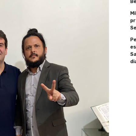
Be
Mi
pr
Se
Pe
es
Sa
di