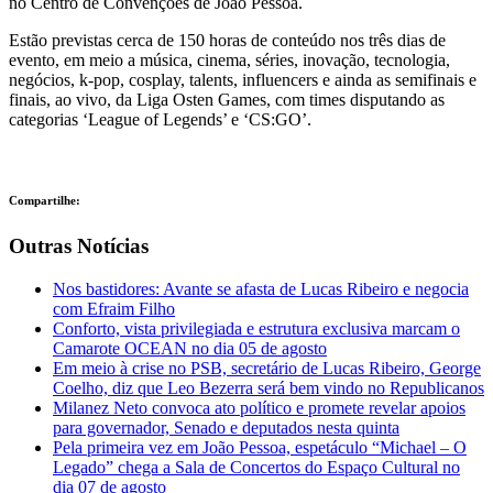
no Centro de Convenções de João Pessoa.
Estão previstas cerca de 150 horas de conteúdo nos três dias de
evento, em meio a música, cinema, séries, inovação, tecnologia,
negócios, k-pop, cosplay, talents, influencers e ainda as semifinais e
finais, ao vivo, da Liga Osten Games, com times disputando as
categorias ‘League of Legends’ e ‘CS:GO’.
Compartilhe:
Outras Notícias
Nos bastidores: Avante se afasta de Lucas Ribeiro e negocia
com Efraim Filho
Conforto, vista privilegiada e estrutura exclusiva marcam o
Camarote OCEAN no dia 05 de agosto
Em meio à crise no PSB, secretário de Lucas Ribeiro, George
Coelho, diz que Leo Bezerra será bem vindo no Republicanos
Milanez Neto convoca ato político e promete revelar apoios
para governador, Senado e deputados nesta quinta
Pela primeira vez em João Pessoa, espetáculo “Michael – O
Legado” chega a Sala de Concertos do Espaço Cultural no
dia 07 de agosto