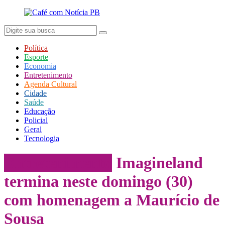
Política
Esporte
Economia
Entretenimento
Agenda Cultural
Cidade
Saúde
Educação
Policial
Geral
Tecnologia
Entretenimento
Imagineland
termina neste domingo (30)
com homenagem a Maurício de
Sousa