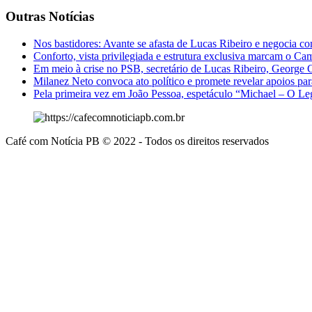
Outras Notícias
Nos bastidores: Avante se afasta de Lucas Ribeiro e negocia c
Conforto, vista privilegiada e estrutura exclusiva marcam o 
Em meio à crise no PSB, secretário de Lucas Ribeiro, George 
Milanez Neto convoca ato político e promete revelar apoios pa
Pela primeira vez em João Pessoa, espetáculo “Michael – O Le
Café com Notícia PB © 2022 - Todos os direitos reservados