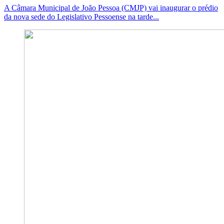
A Câmara Municipal de João Pessoa (CMJP) vai inaugurar o prédio
da nova sede do Legislativo Pessoense na tarde...