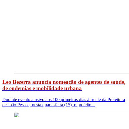
Leo Bezerra anuncia nomeação de agentes de saúde,
de endemias e mobilidade urbana
Durante evento alusivo aos 100 primeiros dias à frente da Prefeitura
de João Pessoa, nesta quarta-feira (15), o prefeito...