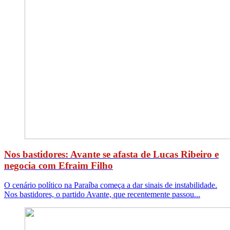
Nos bastidores: Avante se afasta de Lucas Ribeiro e
negocia com Efraim Filho
O cenário político na Paraíba começa a dar sinais de instabilidade.
Nos bastidores, o partido Avante, que recentemente passou...