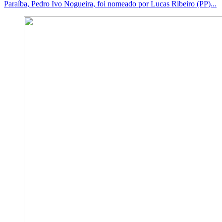
Paraíba, Pedro Ivo Nogueira, foi nomeado por Lucas Ribeiro (PP)...