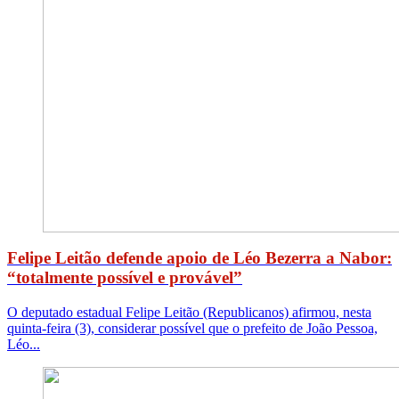
Felipe Leitão defende apoio de Léo Bezerra a Nabor:
“totalmente possível e provável”
O deputado estadual Felipe Leitão (Republicanos) afirmou, nesta
quinta-feira (3), considerar possível que o prefeito de João Pessoa,
Léo...