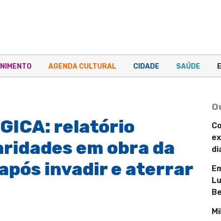
NIMENTO
AGENDA CULTURAL
CIDADE
SAÚDE
O
ICA: relatório
Co
ex
aridades em obra da
di
após invadir e aterrar
Em
Lu
Be
Mi