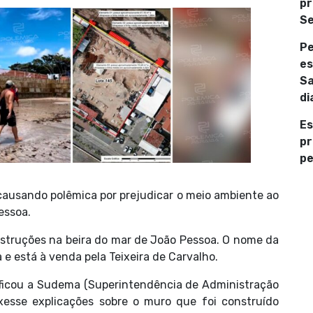
pr
Se
Pe
es
Sa
di
Es
pr
pe
ausando polêmica por prejudicar o meio ambiente ao
essoa.
struções na beira do mar de João Pessoa. O nome da
e está à venda pela Teixeira de Carvalho.
tificou a Sudema (Superintendência de Administração
xesse explicações sobre o muro que foi construído