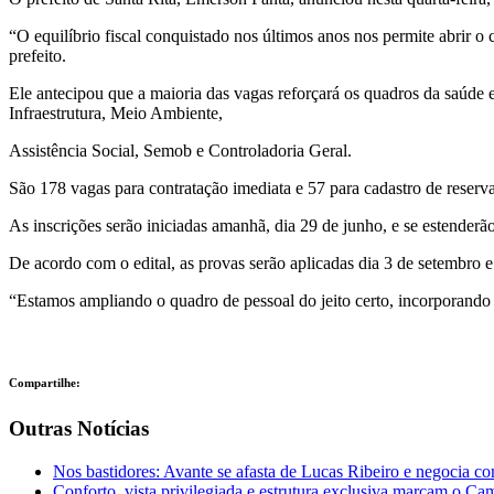
“O equilíbrio fiscal conquistado nos últimos anos nos permite abrir o
prefeito.
Ele antecipou que a maioria das vagas reforçará os quadros da saúde e 
Infraestrutura, Meio Ambiente,
Assistência Social, Semob e Controladoria Geral.
São 178 vagas para contratação imediata e 57 para cadastro de reserva
As inscrições serão iniciadas amanhã, dia 29 de junho, e se estenderã
De acordo com o edital, as provas serão aplicadas dia 3 de setembro e
“Estamos ampliando o quadro de pessoal do jeito certo, incorporando o
Compartilhe:
Outras Notícias
Nos bastidores: Avante se afasta de Lucas Ribeiro e negocia c
Conforto, vista privilegiada e estrutura exclusiva marcam o 